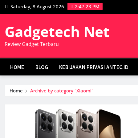
Skip
Saturday, 8 August 2026
2:47:23 PM
to
content
Gadgetech Net
Review Gadget Terbaru
HOME
BLOG
KEBIJAKAN PRIVASI ANTEC.ID
Home
Archive by category "Xiaomi"